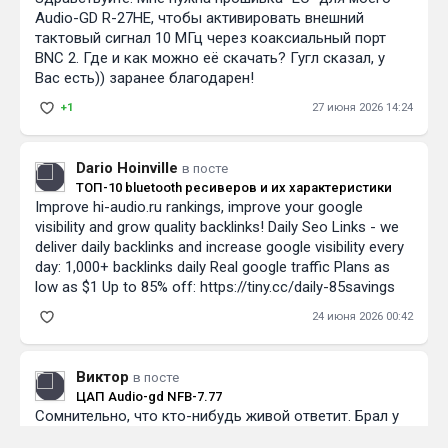
Audio-GD R-27HE, чтобы активировать внешний
тактовый сигнал 10 МГц через коаксиальный порт
BNC 2. Где и как можно её скачать? Гугл сказал, у
Вас есть)) заранее благодарен!
+1
27 июня 2026 14:24
Dario Hoinville
в посте
ТОП-10 bluetooth ресиверов и их характеристики
Improve hi-audio.ru rankings, improve your google
visibility and grow quality backlinks! Daily Seo Links - we
deliver daily backlinks and increase google visibility every
day: 1,000+ backlinks daily Real google traffic Plans as
low as $1 Up to 85% off: https://tiny.cc/daily-85savings
24 июня 2026 00:42
Виктор
в посте
ЦАП Audio-gd NFB-7.77
Сомнительно, что кто-нибудь живой ответит. Брал у
вас сколько-то лет назад Audio-gd NFB-7.77. Там