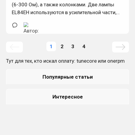
(6-300 Ом), а также колонками. Две лампы
EL84EH используются в усилительной части,
одна 12AX7 и одна 12AU7 - в
предусилительной.
1
2
3
4
Тут для тех, кто искал оплату:
tunecore
или
onerpm
Популярные статьи
Интересное