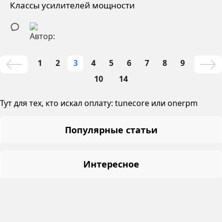
Классы усилителей мощности
1
2
3
4
5
6
7
8
9
10
14
Тут для тех, кто искал оплату:
tunecore
или
onerpm
Популярные статьи
Интересное