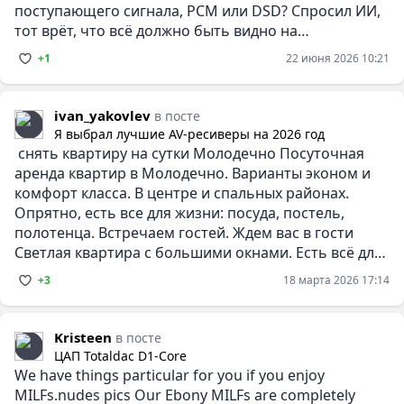
поступающего сигнала, PCM или DSD? Спросил ИИ,
тот врёт, что всё должно быть видно на
информационном
+1
22 июня 2026 10:21
ivan_yakovlev
в посте
Я выбрал лучшие AV-ресиверы на 2026 год
снять квартиру на сутки Молодечно Посуточная
аренда квартир в Молодечно. Варианты эконом и
комфорт класса. В центре и спальных районах.
Опрятно, есть все для жизни: посуда, постель,
полотенца. Встречаем гостей. Ждем вас в гости
Светлая квартира с большими окнами. Есть всё для
приготовления еды.
+3
18 марта 2026 17:14
Kristeen
в посте
ЦАП Totaldac D1-Core
We have things particular for you if you enjoy
MILFs.nudes pics Our Ebony MILFs are completely