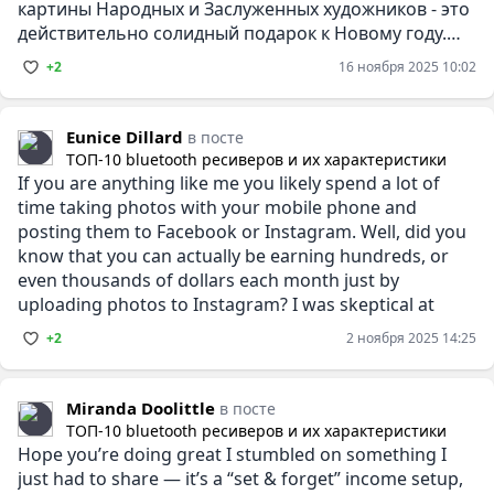
картины Народных и Заслуженных художников - это
действительно солидный подарок к Новому году.
Картины можно посмотреть и
+2
16 ноября 2025 10:02
Eunice Dillard
в посте
ТОП-10 bluetooth ресиверов и их характеристики
If you are anything like me you likely spend a lot of
time taking photos with your mobile phone and
posting them to Facebook or Instagram. Well, did you
know that you can actually be earning hundreds, or
even thousands of dollars each month just by
uploading photos to Instagram? I was skeptical at
+2
2 ноября 2025 14:25
Miranda Doolittle
в посте
ТОП-10 bluetooth ресиверов и их характеристики
Hope you’re doing great I stumbled on something I
just had to share — it’s a “set & forget” income setup,