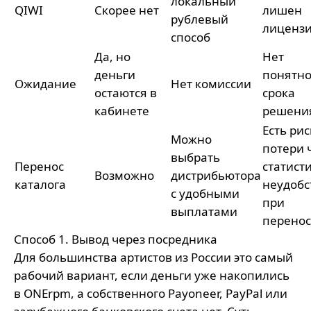
локальный
QIWI
Скорее нет
лишен
рублевый
лиценз
способ
Да, но
Нет
деньги
понятно
Ожидание
Нет комиссии
остаются в
срока
кабинете
решени
Есть рис
Можно
потери 
выбрать
Перенос
статист
Возможно
дистрибьютора
каталога
неудобс
с удобными
при
выплатами
перенос
Способ 1. Вывод через посредника
Для большинства артистов из России это самый
рабочий вариант, если деньги уже накопились
в ONErpm, а собственного Payoneer, PayPal или