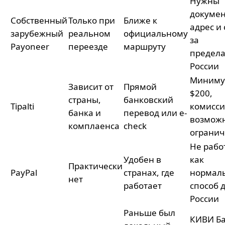
Нужны
докумен
Собственный
Только при
Ближе к
адрес и 
зарубежный
реальном
официальному
за
Payoneer
переезде
маршруту
предел
России
Миним
Зависит от
Прямой
$200,
страны,
банковский
Tipalti
комисси
банка и
перевод или e-
возмож
комплаенса
check
ограни
Не рабо
Удобен в
как
Практически
PayPal
странах, где
нормал
нет
работает
способ 
России
Раньше был
КИВИ Б