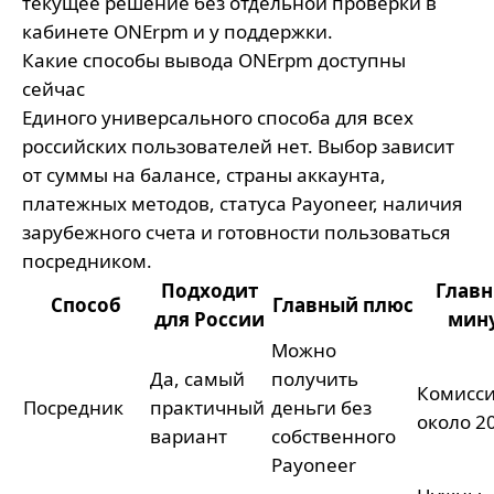
текущее решение без отдельной проверки в
кабинете ONErpm и у поддержки.
Какие способы вывода ONErpm доступны
сейчас
Единого универсального способа для всех
российских пользователей нет. Выбор зависит
от суммы на балансе, страны аккаунта,
платежных методов, статуса Payoneer, наличия
зарубежного счета и готовности пользоваться
посредником.
Подходит
Глав
Способ
Главный плюс
для России
мин
Можно
Да, самый
получить
Комисс
Посредник
практичный
деньги без
около 2
вариант
собственного
Payoneer