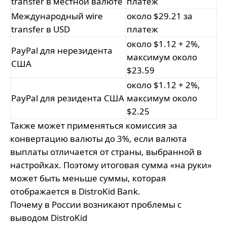
transfer в местной валюте
платеж
Международный wire
около $29.21 за
transfer в USD
платеж
около $1.12 + 2%,
PayPal для нерезидента
максимум около
США
$23.59
около $1.12 + 2%,
PayPal для резидента США
максимум около
$2.25
Также может применяться комиссия за
конвертацию валюты до 3%, если валюта
выплаты отличается от страны, выбранной в
настройках. Поэтому итоговая сумма «на руки»
может быть меньше суммы, которая
отображается в DistroKid Bank.
Почему в России возникают проблемы с
выводом DistroKid