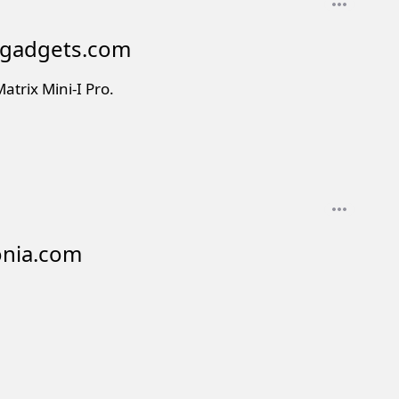
lygadgets.com
rix Mini-I Pro.
onia.com