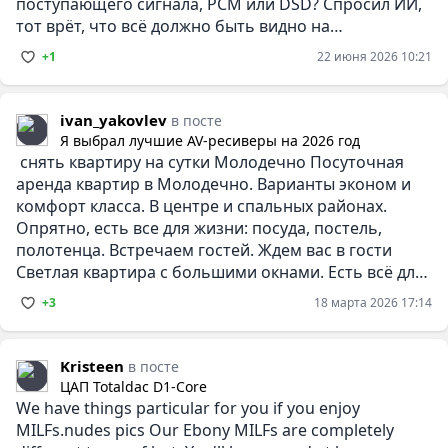
поступающего сигнала, PCM или DSD? Спросил ИИ,
тот врёт, что всё должно быть видно на
информационном
+1
22 июня 2026 10:21
ivan_yakovlev
в посте
Я выбрал лучшие AV-ресиверы на 2026 год
снять квартиру на сутки Молодечно Посуточная
аренда квартир в Молодечно. Варианты эконом и
комфорт класса. В центре и спальных районах.
Опрятно, есть все для жизни: посуда, постель,
полотенца. Встречаем гостей. Ждем вас в гости
Светлая квартира с большими окнами. Есть всё для
приготовления еды.
+3
18 марта 2026 17:14
Kristeen
в посте
ЦАП Totaldac D1-Core
We have things particular for you if you enjoy
MILFs.nudes pics Our Ebony MILFs are completely