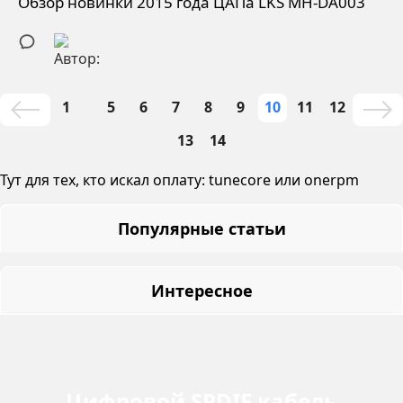
Обзор новинки 2015 года ЦАПа LKS MH-DA003
1
5
6
7
8
9
10
11
12
13
14
Тут для тех, кто искал оплату:
tunecore
или
onerpm
Популярные статьи
Интересное
Цифровой SPDIF кабель