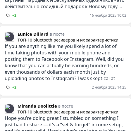
действительно солидный подарок к Новому году.
Картины можно посмотреть и
+2
16 ноября 2025 10:02
Eunice Dillard
в посте
ТОП-10 bluetooth ресиверов и их характеристики
If you are anything like me you likely spend a lot of
time taking photos with your mobile phone and
posting them to Facebook or Instagram. Well, did you
know that you can actually be earning hundreds, or
even thousands of dollars each month just by
uploading photos to Instagram? I was skeptical at
+2
2 ноября 2025 14:25
Miranda Doolittle
в посте
ТОП-10 bluetooth ресиверов и их характеристики
Hope you’re doing great I stumbled on something I
just had to share — it’s a “set & forget” income setup,
and it’s pretty wild. Here’s what’s cool about it: You can