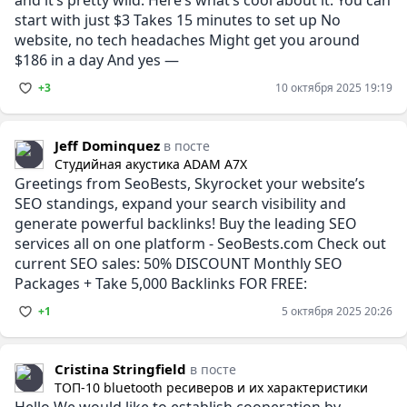
start with just $3 Takes 15 minutes to set up No
website, no tech headaches Might get you around
$186 in a day And yes —
+3
10 октября 2025 19:19
Jeff Dominquez
в посте
Студийная акустика ADAM A7X
Greetings from SeoBests, Skyrocket your website’s
SEO standings, expand your search visibility and
generate powerful backlinks! Buy the leading SEO
services all on one platform - SeoBests.com Check out
current SEO sales: 50% DISCOUNT Monthly SEO
Packages + Take 5,000 Backlinks FOR FREE:
+1
5 октября 2025 20:26
Cristina Stringfield
в посте
ТОП-10 bluetooth ресиверов и их характеристики
Hello We would like to establish cooperation by