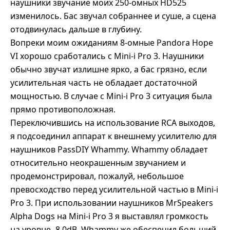
наушники звучание моих 250-омных HD525
изменилось. Бас звучал собраннее и суше, а сцена
отодвинулась дальше в глубину.
Вопреки моим ожиданиям 8-омные Pandora Hope
VI хорошо сработались с Mini-i Pro 3. Наушники
обычно звучат излишне ярко, а бас грязно, если
усилительная часть не обладает достаточной
мощностью. В случае с Mini-i Pro 3 ситуация была
прямо противоположная.
Переключившись на использование RCA выходов,
я подсоединил аппарат к внешнему усилителю для
наушников PassDIY Whammy. Whammy обладает
относительно неокрашенным звучанием и
продемонстрировал, пожалуй, небольшое
превосходство перед усилительной частью в Mini-i
Pro 3. При использовании наушников MrSpeakers
Alpha Dogs на Mini-i Pro 3 я выставлял громкость
на уровне -8.0dB, Whammy же обеспечил больший