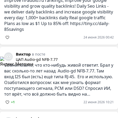
Improve hi-audio.ru rankings, improve your google
visibility and grow quality backlinks! Daily Seo Links -
we deliver daily backlinks and increase google visibility
every day: 1,000+ backlinks daily Real google traffic
Plans as low as $1 Up to 85% off: https://tiny.cc/daily-
85savings
24 июня 2026 00:42
Виктор
в посте
ЦАП Audio-gd NFB-7.77
Сомнительно, что кто-нибудь живой ответит. Брал у
вас сколько-то лет назад Audio-gd NFB-7.77. Там
вход I2S был (есть) ещё типа RJ-45. Его и использую.
Озаботился вопросом: как мне узнать формат
поступающего сигнала, PCM или DSD? Спросил ИИ,
тот врёт, что всё должно быть видно на
информационном
+1
22 июня 2026 10:21