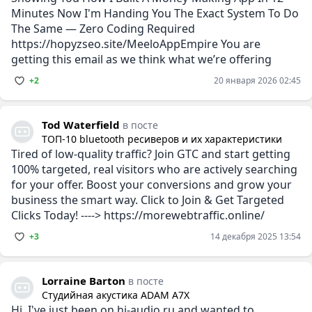
Minutes Now I'm Handing You The Exact System To Do
The Same — Zero Coding Required
https://hopyzseo.site/MeeloAppEmpire You are
getting this email as we think what we’re offering
+2
20 января 2026 02:45
Tod Waterfield
в посте
ТОП-10 bluetooth ресиверов и их характеристики
Tired of low-quality traffic? Join GTC and start getting
100% targeted, real visitors who are actively searching
for your offer. Boost your conversions and grow your
business the smart way. Click to Join & Get Targeted
Clicks Today! ----> https://morewebtraffic.online/
+3
14 декабря 2025 13:54
Lorraine Barton
в посте
Студийная акустика ADAM A7X
Hi, I've just been on hi-audio.ru and wanted to