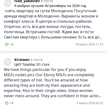
ivan_yakovlev
в посте
Я выбрал лучшие AV-ресиверы на 2026 год
снять квартиру на сутки Молодечно Посуточная
аренда квартир в Молодечно. Варианты эконом и
комфорт класса. В центре и спальных районах.
Опрятно, есть все для жизни: посуда, постель,
полотенца. Встречаем гостей. Ждем вас в гости
Светлая квартира с большими окнами. Есть всё для
приготовления еды.
+3
18 марта 2026 17:14
Kristeen
в посте
ЦАП Totaldac D1-Core
We have things particular for you if you enjoy
MILFs.nudes pics Our Ebony MILFs are completely
different types of hot. You'll be amazed at how
amazing they are both by their appearance and
expertise. Also in their single video, these women
never mess around. They are confident in their actions
and
+3
6 марта 2026 05:25