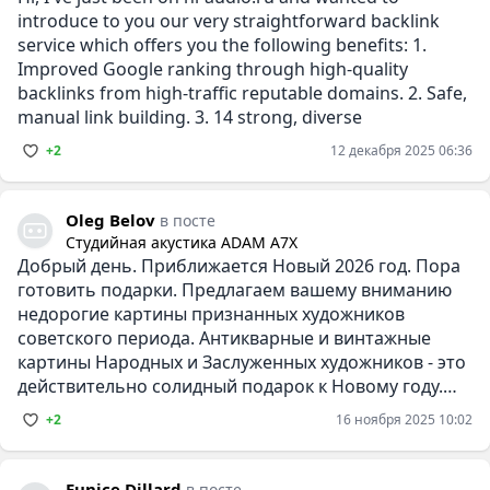
introduce to you our very straightforward backlink
service which offers you the following benefits: 1.
Improved Google ranking through high-quality
backlinks from high-traffic reputable domains. 2. Safe,
manual link building. 3. 14 strong, diverse
+2
12 декабря 2025 06:36
Oleg Belov
в посте
Студийная акустика ADAM A7X
Добрый день. Приближается Новый 2026 год. Пора
готовить подарки. Предлагаем вашему вниманию
недорогие картины признанных художников
советского периода. Антикварные и винтажные
картины Народных и Заслуженных художников - это
действительно солидный подарок к Новому году.
Картины можно посмотреть и
+2
16 ноября 2025 10:02
Eunice Dillard
в посте